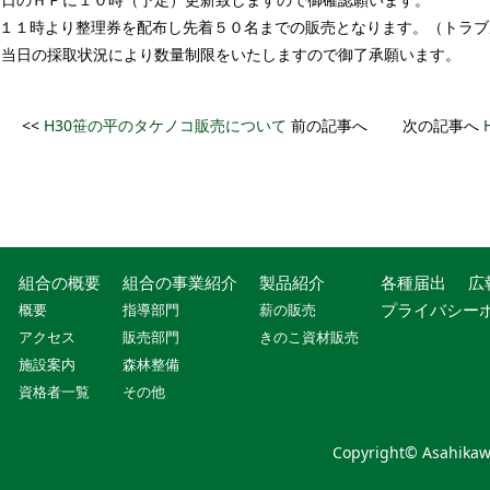
※１１時より整理券を配布し先着５０名までの販売となります。（トラブ
当日の採取状況により数量制限をいたしますので御了承願います。
<<
H30笹の平のタケノコ販売について
前の記事へ 次の記事へ
組合の概要
組合の事業紹介
製品紹介
各種届出
広
プライバシー
概要
指導部門
薪の販売
アクセス
販売部門
きのこ資材販売
施設案内
森林整備
資格者一覧
その他
Copyright© Asahikawa