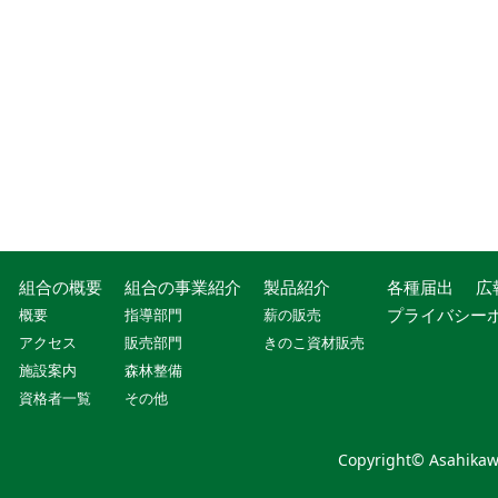
組合の概要
組合の事業紹介
製品紹介
各種届出
広
プライバシー
概要
指導部門
薪の販売
アクセス
販売部門
きのこ資材販売
施設案内
森林整備
資格者一覧
その他
Copyright© Asahikawa